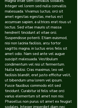
magna vitae sem convallis sodales.
Integer vel lorem sed nulla convallis
malesuada. Vivamus luctus, orci sit
amet egestas egestas, metus est
accumsan sapien, a ultrices erat risus ut
lectus. Sed vitae mauris ut massa
hendrerit tincidunt at vitae orci.
Suspendisse potenti. Etiam euismod,
nisi non lacinia facilisis, arcu tortor
sagittis magna, in luctus eros felis sit
amet odio. Nam sed ante vel augue
suscipit malesuada. Vestibulum
condimentum vel nisi ut fermentum.
Nulla facilisi. Cras maximus, leo vel
facilisis blandit, erat justo efficitur velit,
ut bibendum urna lorem vel ipsum.
Fusce faucibus commodo elit sed
tincidunt. Curabitur id felis vitae orci
varius elementum sit amet non nisi.
Phasellus non purus sit amet ex feugiat
sodales. Integer imperdiet diam nec