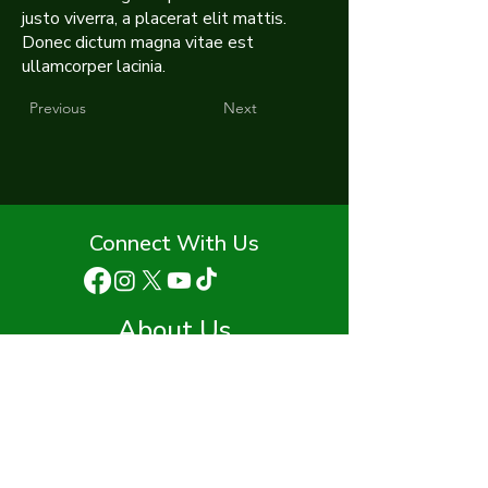
justo viverra, a placerat elit mattis.
Donec dictum magna vitae est
ullamcorper lacinia.
Previous
Next
Connect With Us
About Us
Staff
Advisory Board
Funding